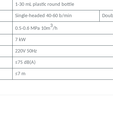
1-30 mL plastic round bottle
Single-headed 40-60 b/min
Doub
3
0.5-0.6 MPa 10m
/h
7 kW
220V 50Hz
≤75 dB(A)
≤7 m