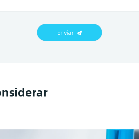
Enviar
onsiderar