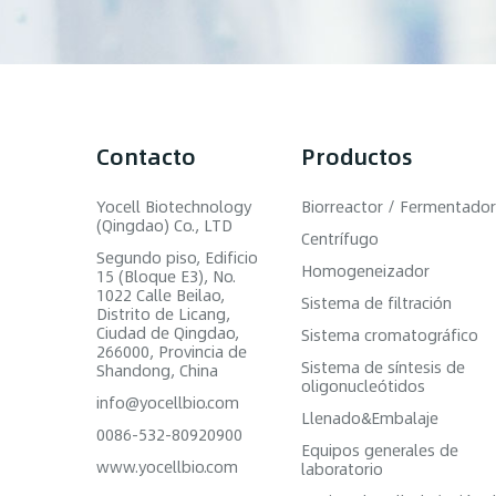
Contacto
Productos
Yocell Biotechnology
Biorreactor / Fermentador
(Qingdao) Co., LTD
Centrífugo
Segundo piso, Edificio
Homogeneizador
15 (Bloque E3), No.
1022 Calle Beilao,
Sistema de filtración
Distrito de Licang,
Ciudad de Qingdao,
Sistema cromatográfico
266000, Provincia de
Sistema de síntesis de
Shandong, China
oligonucleótidos
info@yocellbio.com
Llenado&Embalaje
0086-532-80920900
Equipos generales de
www.yocellbio.com
laboratorio