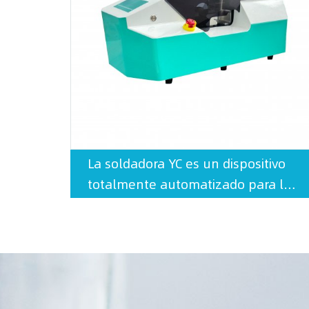
La soldadora YC es un dispositivo
totalmente automatizado para la
soldadura aséptica de tubos
termoplásticos en un entorno
convencional. Este dispositivo
totalmente automático puede
conectar asépticamente tuberías
termoplásticas con un diámetro