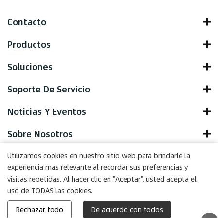
Contacto
Productos
Soluciones
Soporte De Servicio
Noticias Y Eventos
Sobre Nosotros
Utilizamos cookies en nuestro sitio web para brindarle la
experiencia más relevante al recordar sus preferencias y
visitas repetidas. Al hacer clic en "Aceptar", usted acepta el
Copyright © 2022 Yocell Biotechnology (Qingdao) Co., LTD. , All
uso de TODAS las cookies.
Rights Reserved.
Powered by HiCheng
Rechazar todo
De acuerdo con todos