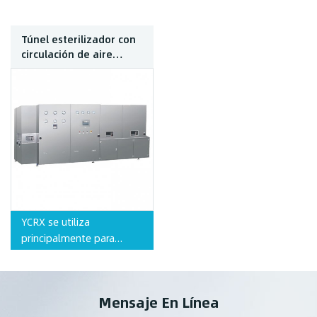
Túnel esterilizador con
circulación de aire
caliente.
YCRX se utiliza
principalmente para
secar, esterilizar y
despirogenar frascos de
tubos de antibióticos,
Mensaje En Línea
frascos moldeados,