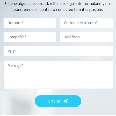
frascos de ampollas,
Si tiene alguna necesidad, rellene el siguiente formulario y nos
frascos de infusión y
pondremos en contacto con usted lo antes posible.
frascos de líquido oral. La
máquina puede hacer
que la botella
permanezca a una
temperatura de ≥300 ℃
durante ≥5 minutos, para
alcanzar el secado, la
esterilización y la
despirogenación.
Enviar